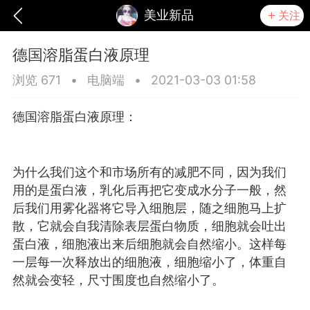
美业新品
关注
德国溶脂蛋白液原理
浏览 671
•
电脑端
•
2021-03-03 01:58
德国溶脂蛋白液原理：
为什么我们这个和市场所有的减肥不同，因为我们
用的是蛋白液，乳化后再把它变成水分子一般，然
后我们用雾化器将它导入细胞层，随之细胞马上扩
散，它就会自我清除表层蛋白物质，细胞就会吐出
蛋白液，细胞液出来后细胞就会自然缩小。这样每
爆汗熊
芯诗妍
TONGYANMEI
一层每一次释放出的细胞液，细胞缩小了，体重自
然就会变轻，尺寸围度也自然缩小了。