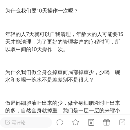
光
卡卡动能素
卡卡美业
美业357
为什么我们要10天操作一次呢？
每次200金币
点击购买
汗熊
肤色重建术
卡卡溶脂
年轻的人7天就可以自我清理，年龄大的人可能要15
天才能清理，为了更好的管理客户的疗程时间，所
溶斑术
DR.YY面膜
私密系列
以取中间的10天操作一次。
诗妍
美业357
卡卡一针轻
爆汗熊
Lv.3
为什么我们做全身会掉重而局部掉重少，少喝一碗
水和多喝一碗水不是差差别不是很大？
-26 23:30
电脑端
新品推荐
愫简闪充小白罐
草本/双效闪充，养出紧致小白脸！一、项
做局部细胞液吐出来的少，做全身细胞液时吐出来
闪充小白罐 = 闪充大白肌（仪器）× 草本
的多，自然全身就掉重，我们是一层一层的来缩小
（产品）×极光嫩肤啫喱（产品）这是一套
细胞，不像传统的减肥，减的是水分，我们分解的
护...
写评论
是细胞，细胞从大个体，缩水到很小个体，我们减