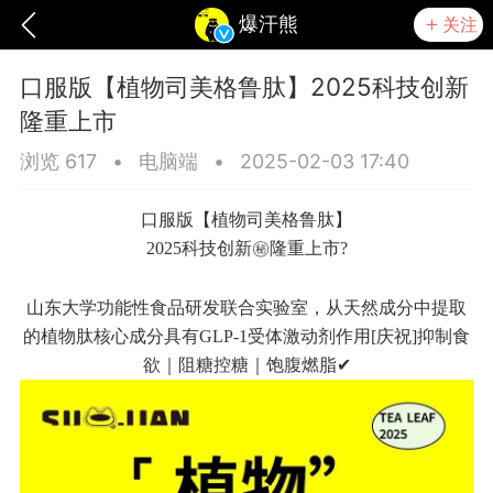
爆汗熊
关注
口服版【植物司美格鲁肽】2025科技创新
隆重上市
浏览 617
•
电脑端
•
2025-02-03 17:40
口服版【植物司美格鲁肽】
2025科技创新㊙隆重上市?
山东大学
功能性食品
研发联合实验室，从天然成分中提取
的植物肽核心成分具有GLP-1受体激动剂作用[庆祝]抑制食
欲｜阻糖控糖｜饱腹燃脂✔
爆汗熊
芯诗妍
TONGYANMEI