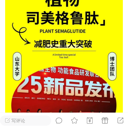
光
卡卡动能素
卡卡美业
美业357
每次200金币
点击购买
汗熊
肤色重建术
卡卡溶脂
溶斑术
DR.YY面膜
私密系列
诗妍
美业357
卡卡一针轻
爆汗熊
Lv.3
-26 23:30
电脑端
新品推荐
愫简闪充小白罐
草本/双效闪充，养出紧致小白脸！一、项
闪充小白罐 = 闪充大白肌（仪器）× 草本
（产品）×极光嫩肤啫喱（产品）这是一套
护...
写评论