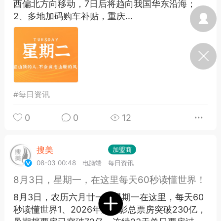
西偏北方向移动，7日后将趋向我国华东沿海；
光
卡卡动能素
卡卡美业
美业357
2、多地加码购车补贴，重庆...
每次200金币
点击购买
汗熊
肤色重建术
卡卡溶脂
溶斑术
DR.YY面膜
私密系列
诗妍
美业357
卡卡一针轻
#
每日资讯
0
0
12
爆汗熊
Lv.3
-26 23:30
电脑端
新品推荐
搜美
Lv.1
Vip1
加盟商
愫简闪充小白罐
08-03 00:48
电脑端
每日资讯
草本/双效闪充，养出紧致小白脸！一、项
8月3日，星期一，在这里每天60秒读懂世界！
闪充小白罐 = 闪充大白肌（仪器）× 草本
（产品）×极光嫩肤啫喱（产品）这是一套
8月3日，农历六月廿一，星期一在这里，每天60
护...
秒读懂世界1、2026年度电影总票房突破230亿，