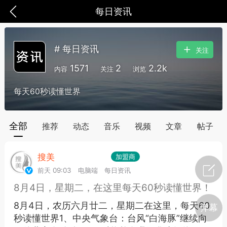
每日资讯
# 每日资讯
关注
1571
2
2.2k
内容
关注
浏览
每天60秒读懂世界
全部
推荐
动态
音乐
视频
文章
帖子
搜美
Lv.1
Vip1
加盟商
前天 09:03
电脑端
每日资讯
8月4日，星期二，在这里每天60秒读懂世界！
爆汗熊
芯诗妍
TONGYANMEI
8月4日，农历六月廿二，星期二在这里，每天60
弹幕
秒读懂世界1、中央气象台：台风“白海豚”继续向