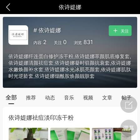
依诗媞娜
# 依诗媞娜
关注
2
0
831
内容
关注
浏览
依诗媞娜纤连蛋白修护冻干粉,依诗媞娜萃颜肌底修复套,
依诗媞娜清颜祛痘套,依诗媞娜凝时驻颜抗衰套,依诗媞娜
水嫩焕颜补水套,依诗媞娜水光冰肌亮颜套,依诗媞娜肌肽
时光逆龄套,依诗媞娜烟酰胺焕颜靓肤套
全部
推荐
动态
音乐
视频
文章
帖子
爆汗熊
芯诗妍
TONGYANMEI
依诗媞娜祛痘淡印冻干粉
弹幕