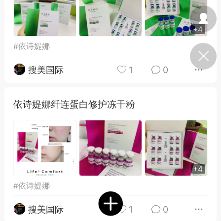
光
卡卡动能素
卡卡美业
美业357
+4
每次200金币
点击购买
#
依诗媞娜
汗熊
肤色重建术
卡卡溶脂
搜美国际
1
0
溶斑术
DR.YY面膜
私密系列
诗妍
美业357
卡卡一针轻
依诗媞娜纤连蛋白修护冻干粉
爆汗熊
Lv.3
-26 23:30
电脑端
新品推荐
愫简闪充小白罐
草本/双效闪充，养出紧致小白脸！一、项
+4
闪充小白罐 = 闪充大白肌（仪器）× 草本
#
依诗媞娜
（产品）×极光嫩肤啫喱（产品）这是一套
护...
搜美国际
1
0