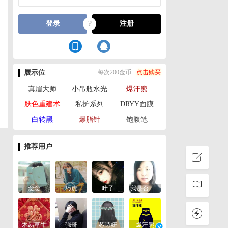
?
登录
注册
展示位
每次200金币
点击购买
真眉大师
小吊瓶水光
爆汗熊
肤色重建术
私护系列
DRYY面膜
白转黑
爆脂针
饱腹笔
推荐用户
念念
巧虎
叶子
我是否已经忘记你
木易草牛
强哥
芯诗妍
爆汗熊