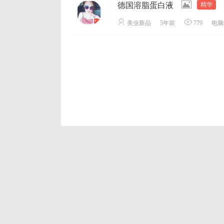
德国溶脂蛋白液
美业新品
5年前
779
电脑