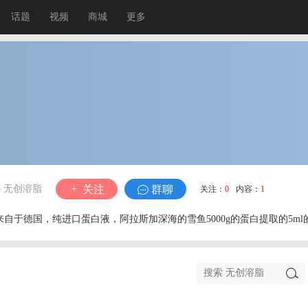
话题
视频
商城
更多
 无创溶脂
关注
群聊
关注：
0
内容：
1
自于德国，纯进口蛋白液，阿拉斯加深海的雪鱼5000g的蛋白提取的5m