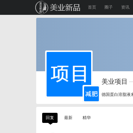
首页
圈子
资讯
美业项目
—
德国蛋白溶脂液来
回复
最新
精华