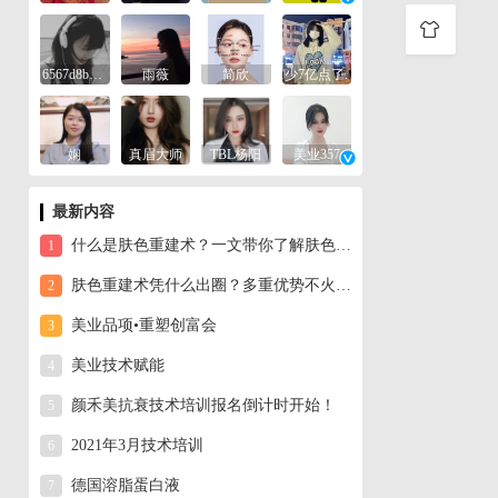
6567d8be2b19
雨薇
简欣
少7亿点了.
娴
真眉大师
TBL杨阳
美业357
最新内容
什么是肤色重建术？一文带你了解肤色重建术
1
肤色重建术凭什么出圈？多重优势不火不行！
2
美业品项•重塑创富会
3
美业技术赋能
4
颜禾美抗衰技术培训报名倒计时开始！
5
2021年3月技术培训
6
德国溶脂蛋白液
7