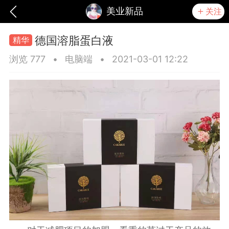
美业新品
关注
德国溶脂蛋白液
浏览 777
•
电脑端
•
2021-03-01 12:22
爆汗熊
芯诗妍
TONGYANMEI