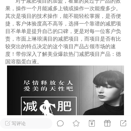
对于减肥项目的加盟，看重的莫过于产品的效
光
卡卡动能素
卡卡美业
美业357
果，操作一个月能减多上镜或操作一次能瘦多少。
其次是项目的技术操作，能不能轻松掌握，是否便
捷，客户体验度高不高等，选择一个靠谱的减肥项
每次200金币
点击购买
目不单单是提升自己的口碑，更是对每一位客户负
汗熊
肤色重建术
卡卡溶脂
责，市面上琳琅满目的减肥项目，而项目是否有比
溶斑术
DR.YY面膜
私密系列
较突出的特点决定的这个项目产品占领市场的速
诗妍
美业357
卡卡一针轻
度！带你深入了解美业爆款热门减肥项目产品：德
国溶脂蛋白液。
爆汗熊
Lv.3
-26 23:30
电脑端
新品推荐
愫简闪充小白罐
草本/双效闪充，养出紧致小白脸！一、项
闪充小白罐 = 闪充大白肌（仪器）× 草本
（产品）×极光嫩肤啫喱（产品）这是一套
护...
写评论