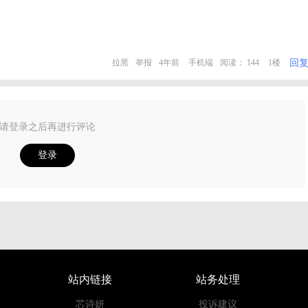
回
拉黑
举报
4年前
手机端
阅读： 144
1楼
请登录之后再进行评论
登录
站内链接
站务处理
芯诗妍
投诉建议