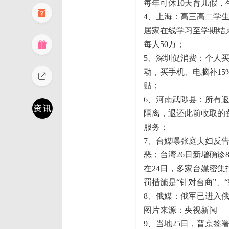
每年可休10天育儿假
4、上海：高三高二学生
居家在线学习至学期结
每人50万；
5、深圳促消费：个人买
动，买手机、电脑补15
贴；
6、河南武陟县：所有
隔离，退还此前收取的
服务；
7、台媒曝张庭夫妇反
恶；台湾26日新增确诊8
在24日，多家台媒密
罚措施是“针对台商”、“
8、俄媒：俄军已进入
图片来源：央视新闻
9、当地25日，普京