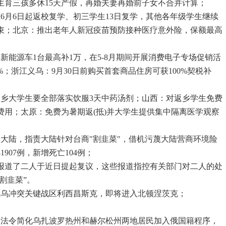
，生育三孩多休15天产假，再婚夫妻再婚前子女不合并计算；
6月6日起返校复学、初三学生13日复学，其他各年级学生继续
束；北京：推出老年人新冠疫苗预防接种医疗意外险，保额最高
新能源车1台最高补1万，在5-8月期间开展消费电子专场促销活
%；浙江义乌：9月30日前购买首套商品住房可获100%契税补
返乡大学生要全部落实饮服3天中药汤剂；山西：对返乡学生免费
费用；太原：免费为暑期返(抵)并大学生提供集中隔离医学观察
告大陆，指责大陆针对台商"割韭菜"，借机污蔑大陆营商环境险
1907例，新增死亡104例；
集报道了二人于近日提起复议，这些报道指控有关部门对二人的处
割韭菜”。
俄乌冲突关键战区利西昌斯克，即将进入北顿涅茨克；
签署法令简化乌扎波罗热州和赫尔松州两地居民加入俄国籍程序，