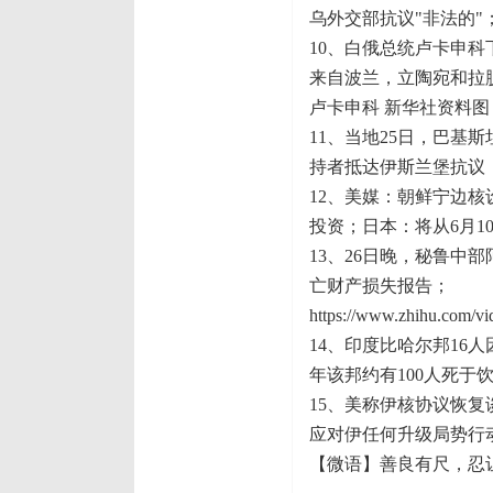
乌外交部抗议"非法的"
10、白俄总统卢卡申
来自波兰，立陶宛和拉
卢卡申科 新华社资料图
11、当地25日，巴
持者抵达伊斯兰堡抗议
12、美媒：朝鲜宁边
投资；日本：将从6月1
13、26日晚，秘鲁中部
亡财产损失报告；
https://www.zhihu.com/
14、印度比哈尔邦16
年该邦约有100人死于
15、美称伊核协议恢
应对伊任何升级局势行
【微语】善良有尺，忍