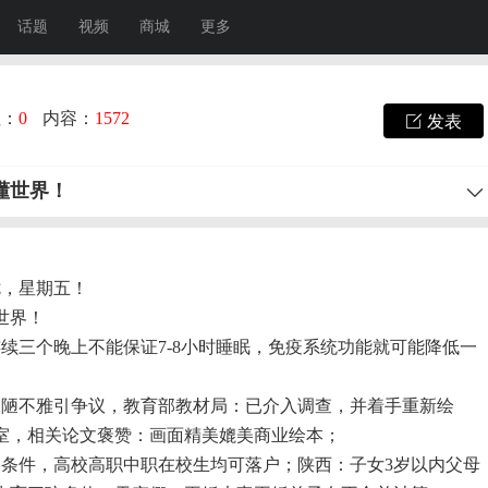
话题
视频
商城
更多
注：
0
内容：
1572
发表
懂世界！
七，星期五！
世界！
续三个晚上不能保证7-8小时睡眠，免疫系统功能就可能降低一
丑陋不雅引争议，教育部教材局：已介入调查，并着手重新绘
室，相关论文褒赞：画面精美媲美商业绘本；
户条件，高校高职中职在校生均可落户；陕西：子女3岁以内父母