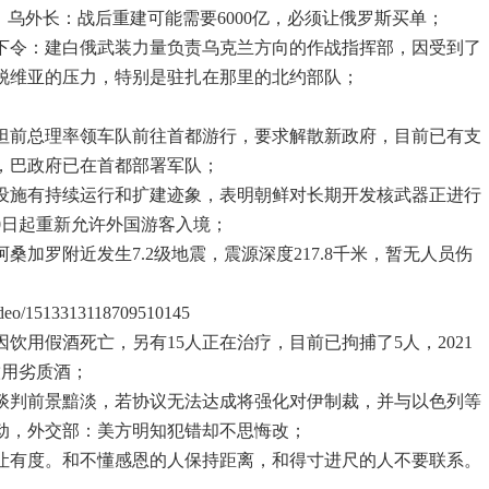
；乌外长：战后重建可能需要6000亿，必须让俄罗斯买单；
科下令：建白俄武装力量负责乌克兰方向的作战指挥部，因受到了
脱维亚的压力，特别是驻扎在那里的北约部队；
基斯坦前总理率领车队前往首都游行，要求解散新政府，目前已有支
，巴政府已在首都部署军队；
核设施有持续运行和扩建迹象，表明朝鲜对长期开发核武器正进行
0日起重新允许外国游客入境；
阿桑加罗附近发生7.2级地震，震源深度217.8千米，暂无人员伤
video/1513313118709510145
人因饮用假酒死亡，另有15人正在治疗，目前已拘捕了5人，2021
饮用劣质酒；
复谈判前景黯淡，若协议无法达成将强化对伊制裁，并与以色列等
动，外交部：美方明知犯错却不思悔改；
让有度。和不懂感恩的人保持距离，和得寸进尺的人不要联系。