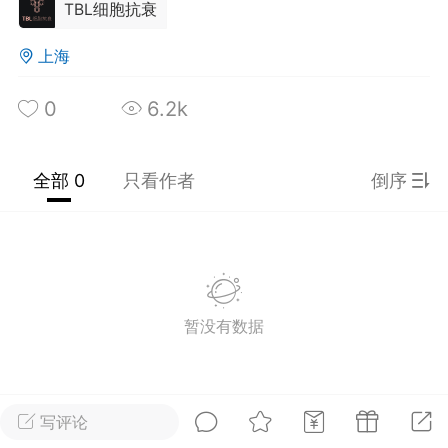
TBL细胞抗衰
光
卡卡动能素
卡卡美业
美业357
上海
每次200金币
点击购买
0
6.2k
汗熊
肤色重建术
卡卡溶脂
溶斑术
DR.YY面膜
私密系列
全部 0
只看作者
倒序
诗妍
美业357
卡卡一针轻
爆汗熊
Lv.3
-26 23:30
电脑端
新品推荐
愫简闪充小白罐
暂没有数据
草本/双效闪充，养出紧致小白脸！一、项
闪充小白罐 = 闪充大白肌（仪器）× 草本
（产品）×极光嫩肤啫喱（产品）这是一套
护...
写评论