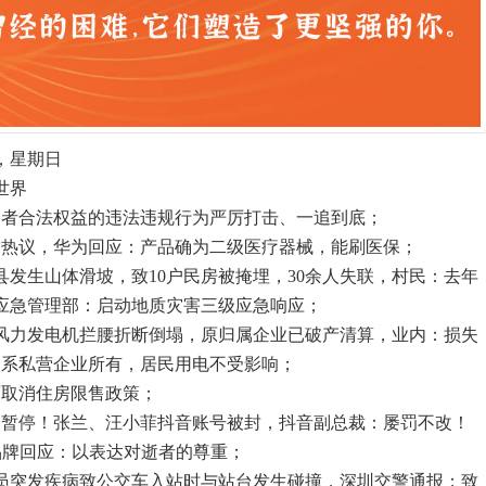
，星期日
世界
资者合法权益的违法违规行为严厉打击、一追到底；
引热议，华为回应：产品确为二级医疗器械，能刷医保；
县发生山体滑坡，致10户民房被掩埋，30余人失联，村民：去年
应急管理部：启动地质灾害三级应急响应；
一风力发电机拦腰折断倒塌，原归属企业已破产清算，业内：损失
局：系私营企业所有，居民用电不受影响；
面取消住房限售政策；
已暂停！张兰、汪小菲抖音账号被封，抖音副总裁：屡罚不改！
品牌回应：以表达对逝者的尊重；
驶员突发疾病致公交车入站时与站台发生碰撞，深圳交警通报：致