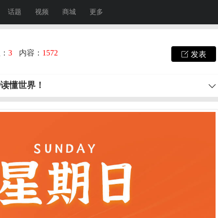
话题
视频
商城
更多
注：
3
内容：
1572
发表
钟读懂世界！