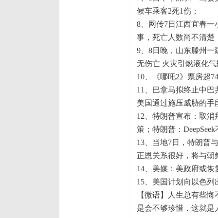
候车乘客2死1伤；
8、网传7日江西宜春
事，死亡人数尚不清楚
9、8日晚，山东滕州
无伤亡 火灾引燃液化气
10、《哪吒2》票房超7
11、巴拿马拟终止中巴
美国通过施压威胁的手
12、特朗普宣布：取
策；特朗普：DeepS
13、当地7日，特朗
正恩关系很好，将与朝
14、美媒：美政府或
15、美国计划向以色列
【微语】人生总有些悔
是会不够珍惜，这就是