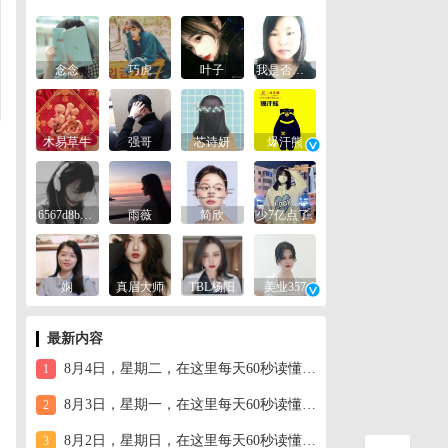
念念
巧虎
叶子
我是否已经忘记你
木易草牛
强哥
芯诗妍
爆汗熊
6567d8be2b19
雨薇
简欣
少7亿点了.
娴
真眉大师
TBL杨阳
美业357
最新内容
8月4日，星期二，在这里每天60秒读懂世界！
1
8月3日，星期一，在这里每天60秒读懂世界！
2
8月2日，星期日，在这里每天60秒读懂世界！
3