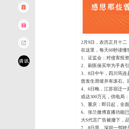
2月9日，农历正月十二
在这里，每天60秒读懂
1、证监会：对侵害投
2、刷医保买华为手表
3、8日中午，四川筠连
曾发生滑坡并有滚石。
4、6日晚，江苏宿迁
或达300万元，供电
5、重庆：即日起，全
6、张兰微博直播功能
大S代言广告被撤下，
7、8日早，深圳一驾