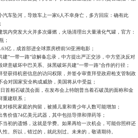
一小汽车坠河，导致车上一家6人不幸身亡，多方回应：确有此
；
一建筑内突发大火并多次爆燃，火场清理出大量液化气罐，官方：
瓶；
4.63亿，成首部进全球票房榜前50亚洲电影；
共建”一带一路”谅解备忘录，中方提出严正交涉，中方坚决反对
段肆意破坏中巴关系、抹黑破坏共建”一带一路”合作的行径；
消拜登获得机密信息的访问权限，并签令审查拜登政府枪支管制政
eek不会对国家安全构成威胁，美国将从中受益；
普与日首相石破茂会面，在发布会上特朗普当着石破茂的面称和金
鲜重建联系；
恢复对移民家庭的拘留，被捕儿童和青少年人数可能增加；
出售价值74亿美元武器，其中包括导弹和弹药等；
不当初的遗憾，这就是学费。如果再给一次机会，可能你照样还
人性。所以，错过的，就此别过。未来的，敬请期待。