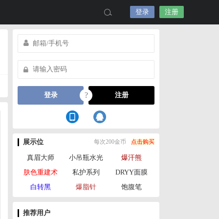
登录
注册
?
登录
注册
展示位
每次200金币
点击购买
真眉大师
小吊瓶水光
爆汗熊
肤色重建术
私护系列
DRYY面膜
白转黑
爆脂针
饱腹笔
推荐用户