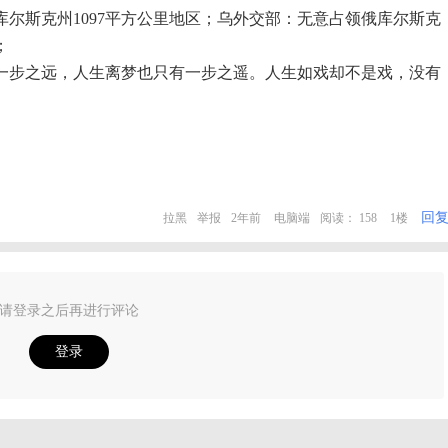
库尔斯克州1097平方公里地区；乌外交部：无意占领俄库尔斯克
；
一步之远，人生离梦也只有一步之遥。人生如戏却不是戏，没有
回
拉黑
举报
2年前
电脑端
阅读： 158
1楼
请登录之后再进行评论
登录