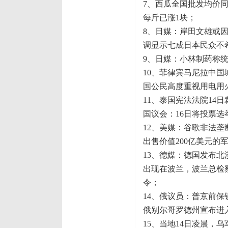
7、西瓜全国批发均价
每斤已涨1块；
8、日媒：岸田文雄或
调显示七成日本民众不
9、日媒：小林制药称
10、菲律宾马尼拉中
国公民高度重视用电用
11、泰国宪法法院14
国议会：16日将投票选
12、美媒：谷歌非法
出售价值200亿美元的
13、德媒：德国发布
出现在波兰，波兰总检
令；
14、俄议员：普京前
俄别尔哥罗德州宣布进
15、当地14日凌晨，