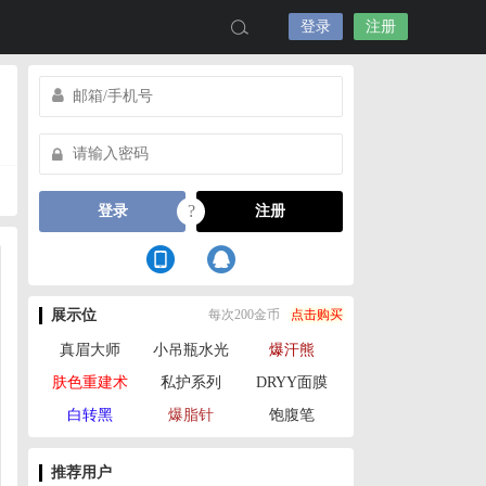
登录
注册
?
登录
注册
展示位
每次200金币
点击购买
真眉大师
小吊瓶水光
爆汗熊
肤色重建术
私护系列
DRYY面膜
白转黑
爆脂针
饱腹笔
推荐用户