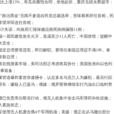
同比上涨13%，有瓜农撕毁合同，坐地起价，重庆北碚永辉超市：
因”政治黑金”丑闻不参选自民党总裁选举，意味着将辞任首相，民
希望岸田连任首相；
统计失误，向政府汇报保健品致死病例漏报11例；
国城一居民建筑发生火灾，造成至少11人死亡，中国使馆：提醒中
火安全；
日裁定总理赛塔违宪，即日解职。赛塔任泰国总理还不满1年。泰
举新总理；
垄断在线搜索市场，美司法部正考虑将其拆分；美国批准向以色列
军事装备；
北溪管道爆炸案首张逮捕令，认定多名乌克兰人为嫌犯，最后行踪
察长：嫌疑人已返乌；俄媒：俄罗斯将继续实行汽油出口临时禁
保镖已负责库尔斯克行动，俄无人机集中攻击乌军弹药补给设施；
入紧急状态；
乌军使用无人机袭击俄4个军用机场；美媒：俄正在从乌撤出部分