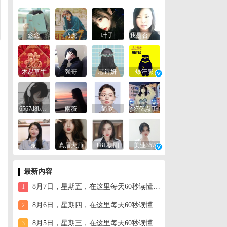
念念
巧虎
叶子
我是否已经忘记你
木易草牛
强哥
芯诗妍
爆汗熊
6567d8be2b19
雨薇
简欣
少7亿点了.
娴
真眉大师
TBL杨阳
美业357
最新内容
8月7日，星期五，在这里每天60秒读懂世界！
1
8月6日，星期四，在这里每天60秒读懂世界！
2
8月5日，星期三，在这里每天60秒读懂世界！
3