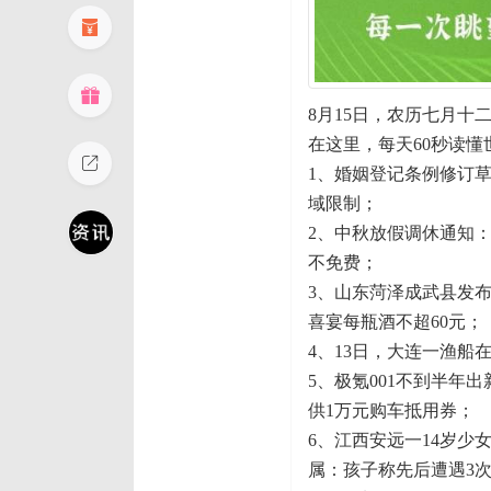
8月15日，农历七月十
在这里，每天60秒读懂
1、婚姻登记条例修订
域限制；
2、中秋放假调休通知：
不免费；
3、山东菏泽成武县发布
喜宴每瓶酒不超60元；
4、13日，大连一渔船
5、极氪001不到半年
供1万元购车抵用券；
6、江西安远一14岁
属：孩子称先后遭遇3