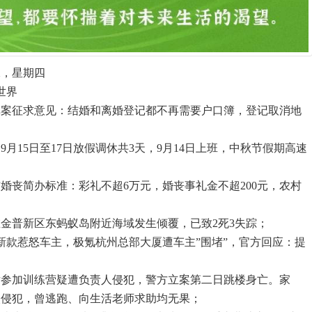
二，星期四
世界
草案征求意见：结婚和离婚登记都不再需要户口簿，登记取消地
9月15日至17日放假调休共3天，9月14日上班，中秋节假期高速
婚丧简办标准：彩礼不超6万元，婚丧事礼金不超200元，农村
在金普新区东蚂蚁岛附近海域发生倾覆，已致2死3失踪；
出新款惹怒车主，极氪杭州总部大厦遭车主”围堵”，官方回应：提
少女参加训练营疑遭负责人侵犯，警方立案第二日跳楼身亡。家
次侵犯，曾逃跑、向生活老师求助均无果；