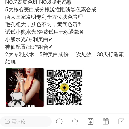
NO.7表皮色斑 NO.8脆弱易敏
光
卡卡动能素
卡卡美业
美业357
5大核心美白成分根源性阻断黑色素合成
两大国家发明专利全方位肤色管理
每次200金币
点击购买
毛孔粗大，肤色不匀，黄气色沉❓
试试小熊水光❗免费试用无效退款❌
汗熊
肤色重建术
卡卡溶脂
小熊水光/专利美白✔
溶斑术
DR.YY面膜
私密系列
神仙配置/王炸组合✔
诗妍
美业357
卡卡一针轻
2大专利技术，5种美白成份，1次见效，30天打造素
颜肌
爆汗熊
Lv.3
-26 23:30
电脑端
新品推荐
愫简闪充小白罐
草本/双效闪充，养出紧致小白脸！一、项
闪充小白罐 = 闪充大白肌（仪器）× 草本
（产品）×极光嫩肤啫喱（产品）这是一套
护...
写评论
小熊水光