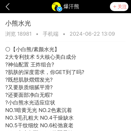
爆汗熊
关注
小熊水光
浏览 18981
•
手机端
•
2024-06-22 13:09
⚪️【小白熊/素颜水光】
2大专利技术 5大核心美白成分
?神仙配置 王炸组合?
?肌肤的深度需求，你GET到了吗?
?既想肌肤熠熠发光?
?又要肤质细腻平滑?
?还要面部净白无暇?
?小白熊水光适应症状
爆汗熊
芯诗妍
TONGYANMEI
NO.1暗黄无光 NO.2色素沉着
NO.3毛孔粗大 NO.4干燥缺水
NO.5干纹细纹 NO.6松弛衰老