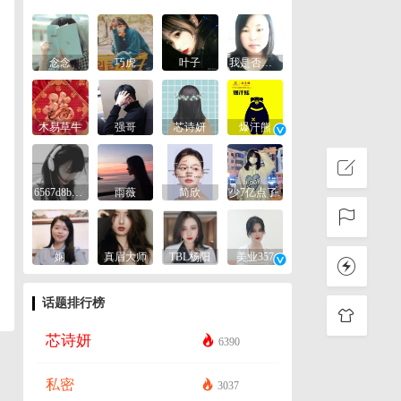
念念
巧虎
叶子
我是否已经忘记你
木易草牛
强哥
芯诗妍
爆汗熊
6567d8be2b19
雨薇
简欣
少7亿点了.
娴
真眉大师
TBL杨阳
美业357
话题排行榜
芯诗妍
6390
私密
3037