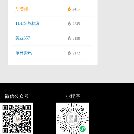
艾美缇
2415
TBL细胞抗衰
2345
美业357
2188
每日资讯
2172
微信公众号
小程序