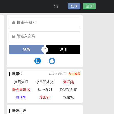
登录
注册
?
登录
注册
展示位
每次200金币
点击购买
真眉大师
小吊瓶水光
爆汗熊
肤色重建术
私护系列
DRYY面膜
白转黑
爆脂针
饱腹笔
推荐用户