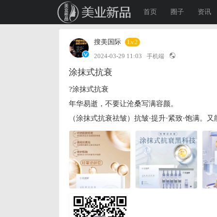
首页
圈子
资讯
搜美国际
Lv.2
2024-03-29 11:03
手机端
涂抹式抗衰
?️涂抹式抗衰
年华易逝，不要让沧桑写满容颜。
（涂抹式抗衰祛皱）抗皱·提升·紧致·饱满。