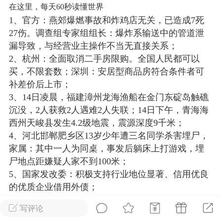
在这里，每天60秒读懂世界
光
卡卡动能素
卡卡美业
美业357
1、官方：燕郊爆燃事故和炸鸡店无关，已造成7死
27伤。调查组专家组组长：爆炸系输送中的管道泄
每次200金币
点击购买
漏导致，与经营业主操作不当无直接关系；
汗熊
肤色重建术
卡卡溶脂
2、杭州：全面取消二手房限购。全国人民都可以
买，不限套数；深圳：安居型商品房符合条件者可
溶斑术
DR.YY面膜
私密系列
补差价后上市；
诗妍
美业357
卡卡一针轻
3、14日凌晨，福建漳州龙海渔船在金门东碇岛触礁
沉没，2人获救2人遇难2人失联；14日下午，青海海
爆汗熊
Lv.3
西州天峻县发生4.2级地震，震源深度9千米；
-26 23:30
电脑端
新品推荐
4、河北邯郸肥乡区13岁少年遭三名同学杀害埋尸，
家属：其中一人为同桌，事发后躺床上打游戏，埋
愫简闪充小白罐
尸地点距嫌疑人家不到100米；
草本/双效闪充，养出紧致小白脸！一、项
5、国家发改委：积极支持行业地位显著、信用优良
闪充小白罐 = 闪充大白肌（仪器）× 草本
的优质企业借用外债；
（产品）×极光嫩肤啫喱（产品）这是一套
6、菲总统称不能接受中方沿”十段线”来划定领土，
护...
写评论
外交部回应：停止借外力破坏地区和平稳定；