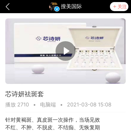
搜美国际
关注
芯诗妍祛斑套
播放 2710
•
电脑端
•
2021-03-08 15:08
爆汗熊
芯诗妍
TONGYANMEI
针对黄褐斑、真皮斑一次操作，当场见效
不红、不肿、不脱皮、不结痂、无恢复期