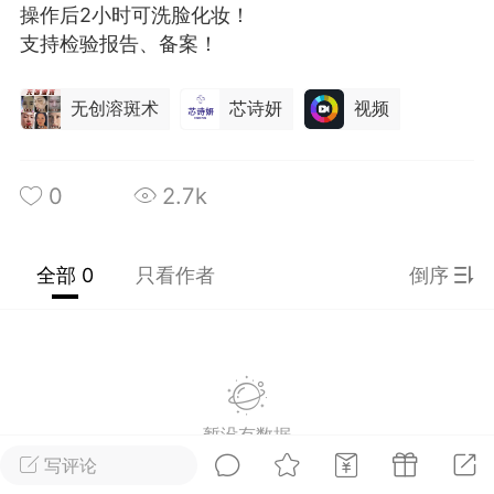
操作后2小时可洗脸化妆！
光
卡卡动能素
卡卡美业
美业357
支持检验报告、备案！
每次200金币
点击购买
无创溶斑术
芯诗妍
视频
汗熊
肤色重建术
卡卡溶脂
溶斑术
DR.YY面膜
私密系列
0
2.7k
诗妍
美业357
卡卡一针轻
爆汗熊
Lv.3
全部 0
只看作者
倒序
-26 23:30
电脑端
新品推荐
愫简闪充小白罐
草本/双效闪充，养出紧致小白脸！一、项
闪充小白罐 = 闪充大白肌（仪器）× 草本
（产品）×极光嫩肤啫喱（产品）这是一套
暂没有数据
护...
写评论