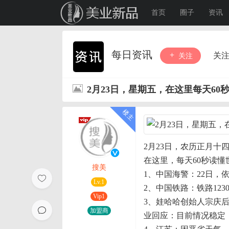
首页
圈子
资讯
每日资讯
关
关注
2月23日，星期五，在这里每天60
2月23日，农历正
月
十
在这里，每天60秒读懂
搜美
1、中国海警：22日
Lv.1
2、中国铁路：铁路12
Vip1
3、娃哈哈创始人宗庆
加盟商
业回应：目前情况稳定