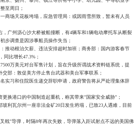
，南京、扬州、泰州、镇江等所有中小学、幼儿园、中等职业学
调整至周日；
岳阳一商场天花板垮塌，应急管理局：或因雨雪所致，暂未有人员
分左右，广州沥心沙大桥被船撞断，有4辆车和1辆电动摩托车从断裂
，初步调查是因涉事船员操作失当；
知：推动根治欠薪、违法安排超时加班；商务部：国内游客春节
元，同比增长47.3%；
准7500万美元对台军售计划，旨在升级所谓战术资料链系统，提
外交部：敦促美方停止售台武器和美台军事联系；
75名实习和住院医生递交辞职申请，政府警告将从严处理集体辞
资更换港口的中国制造起重机，称其带来”国家安全威胁”；
部玻利瓦尔州一座非法金矿20日发生坍塌，已致23人遇难，目前
三叉戟”导弹，时隔8年再次失败，导弹落入距试射点不远的美国佛