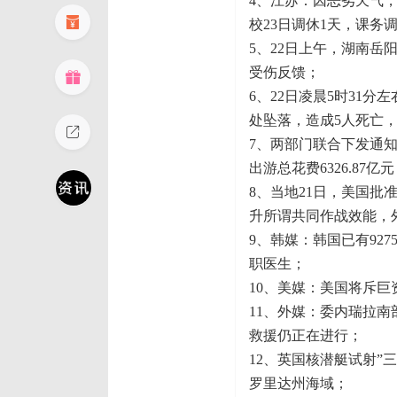
4、江苏：因恶劣天气
校23日调休1天，课务
5、22日上午，湖南
受伤反馈；
6、22日凌晨5时31
处坠落，造成5人死亡
7、两部门联合下发通
出游总花费6326.87亿
8、当地21日，美国批
升所谓共同作战效能，
9、韩媒：韩国已有92
职医生；
10、美媒：美国将斥巨
11、外媒：委内瑞拉南
救援仍正在进行；
12、英国核潜艇试射”
罗里达州海域；