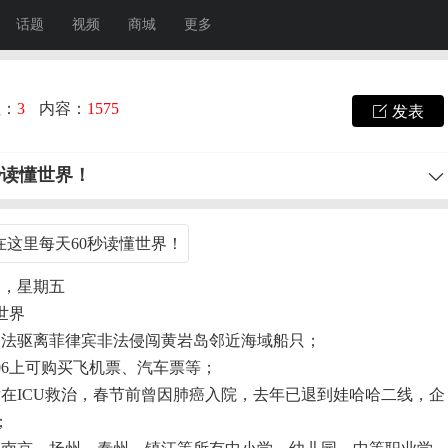
话题
视频
商城
更多
注：
3
内容：
1575
发表
秒读懂世界！
四，星期五
世界
，依法驱离菲律宾非法侵闯黄岩岛邻近海域船只；
306上可购买飞机票、汽车票等；
后在ICU救治，春节前曾因肺癌入院，去年已退到娃哈哈二线，企
；