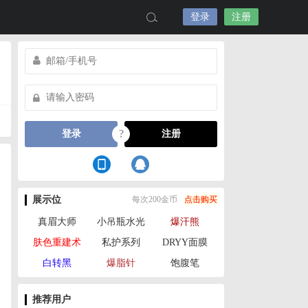
登录
注册
?
登录
注册
展示位
每次200金币
点击购买
真眉大师
小吊瓶水光
爆汗熊
肤色重建术
私护系列
DRYY面膜
白转黑
爆脂针
饱腹笔
推荐用户