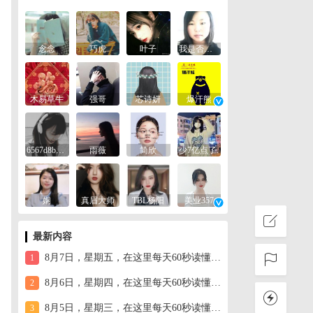
念念
巧虎
叶子
我是否已经忘记你
木易草牛
强哥
芯诗妍
爆汗熊
6567d8be2b19
雨薇
简欣
少7亿点了.
娴
真眉大师
TBL杨阳
美业357
最新内容
8月7日，星期五，在这里每天60秒读懂世界！
1
8月6日，星期四，在这里每天60秒读懂世界！
2
8月5日，星期三，在这里每天60秒读懂世界！
3