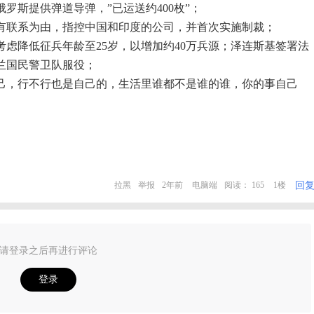
俄罗斯提供弹道导弹，”已运送约400枚”；
突有联系为由，指控中国和印度的公司，并首次实施制裁；
考虑降低征兵年龄至25岁，以增加约40万兵源；泽连斯基签署法
兰国民警卫队服役；
己，行不行也是自己的，生活里谁都不是谁的谁，你的事自己
回
拉黑
举报
2年前
电脑端
阅读： 165
1楼
请登录之后再进行评论
登录