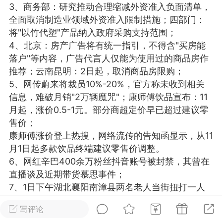
3、商务部：研究推动合理缩减外资准入负面清单，
光
卡卡动能素
卡卡美业
美业357
全面取消制造业领域外资准入限制措施；四部门：
将"以竹代塑"产品纳入政府采购支持范围；
每次200金币
点击购买
4、北京：房产广告将有统一指引，不得含"买房能
汗熊
肤色重建术
卡卡溶脂
落户"等内容，广告代言人仅能为使用过的商品房作
推荐；云南昆明：2日起，取消商品房限购；
溶斑术
DR.YY面膜
私密系列
5、网传蔚来将裁员10%-20%，官方称未收到相关
诗妍
美业357
卡卡一针轻
信息，难破月销"2万辆魔咒"；康师傅饮品宣布：11
月起，涨价0.5-1元。部分商超定价早已超过建议零
售价；
爆汗熊
Lv.3
康师傅涨价登上热搜，网络流传的告知函显示，从11
-26 23:30
电脑端
新品推荐
月1日起多款饮品终端建议零售价调整。
愫简闪充小白罐
6、网红辛巴400余万粉丝抖音账号被封禁，其曾在
草本/双效闪充，养出紧致小白脸！一、项
直播谈及近期带货慕思事件；
闪充小白罐 = 闪充大白肌（仪器）× 草本
7、1日下午湖北襄阳南漳县两名老人当街扭打一人
（产品）×极光嫩肤啫喱（产品）这是一套
被刀刺死，警方介入调查；四川西昌警方寻446万
护...
写评论
元电诈资金原主：6个月无人认领，将上缴国库；