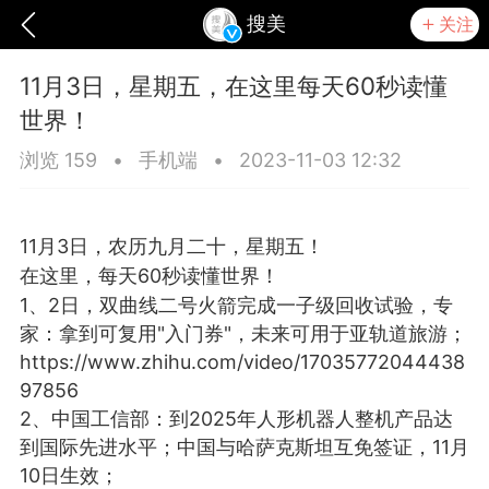
搜美
关注
11月3日，星期五，在这里每天60秒读懂
世界！
浏览 159
•
手机端
•
2023-11-03 12:32
11月3日，农历九月二十，星期五！
在这里，每天60秒读懂世界！
1、2日，双曲线二号火箭完成一子级回收试验，专
家：拿到可复用"入门券"，未来可用于亚轨道旅游；
https://www.zhihu.com/video/17035772044438
97856
爆汗熊
芯诗妍
TONGYANMEI
2、中国工信部：到2025年人形机器人整机产品达
到国际先进水平；中国与哈萨克斯坦互免签证，11月
10日生效；