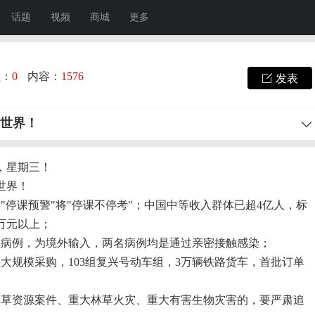
话题
视频
商城
更多
注：
0
内容：
1576
发表
懂世界！
，星期三！
世界！
"停课预警"将"停课不停考"；中国中等收入群体已超4亿人，标
万元以上；
痘病例，为境外输入，两名病例均是通过亲密接触感染；
大规模采购，103组复兴号动车组，3万辆铁路货车，首批订单
林草资源案件、重大林草火灾、重大有害生物灾害的，要严肃追