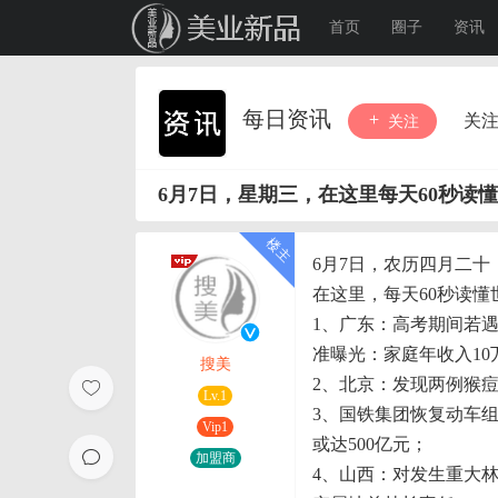
首页
圈子
资讯
每日资讯
关
关注
6月7日，星期三，在这里每天60秒读
6月7日，农历四月二十
在这里，每天60秒读懂
1、广东：高考期间若遇
准曝光：家庭年收入10
搜美
2、北京：发现两例猴
Lv.1
3、国铁集团恢复动车组
Vip1
或达500亿元；
加盟商
4、山西：对发生重大