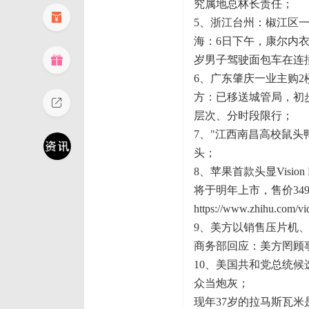
究属地总林长责任；
5、浙江台州：椒江区
海：6日下午，康尔内衣
岁男子驾驶面包车在连
6、广东肇庆一业主购
方：已移送城管局，初
层次、分时段限行；
7、"江西南昌高校鼠头
头；
8、苹果首款头显Visi
将于明年上市，售价349
https://www.zhihu.com/
9、美方以销售压片机
商务部回应：美方罔顾
10、美国共和党总统
众当炮灰；
现年37岁的拉马斯瓦