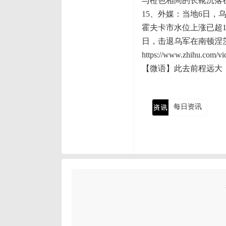
与橙色相间的长靴沉落
15、外媒：当地6日
霍夫卡市水位上涨已超
日，击退乌军在南顿涅茨
https://www.zhihu.com/
【微语】此去前程远大
每日资讯