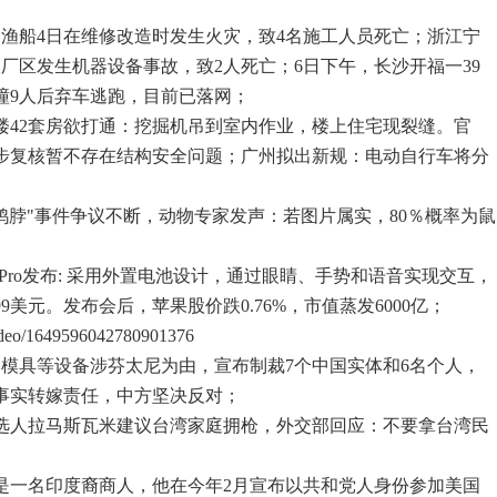
一渔船4日在维修改造时发生火灾，致4名施工人员死亡；浙江宁
厂区发生机器设备事故，致2人死亡；6日下午，长沙开福一39
撞9人后弃车逃跑，目前已落网；
2楼42套房欲打通：挖掘机吊到室内作业，楼上住宅现裂缝。官
步复核暂不存在结构安全问题；广州拟出新规：电动自行车将分
鸭脖"事件争议不断，动物专家发声：若图片属实，80％概率为鼠
on Pro发布: 采用外置电池设计，通过眼睛、手势和语音实现交互，
9美元。发布会后，苹果股价跌0.76%，市值蒸发6000亿；
video/1649596042780901376
、模具等设备涉芬太尼为由，宣布制裁7个中国实体和6名个人，
事实转嫁责任，中方坚决反对；
候选人拉马斯瓦米建议台湾家庭拥枪，外交部回应：不要拿台湾民
米是一名印度裔商人，他在今年2月宣布以共和党人身份参加美国