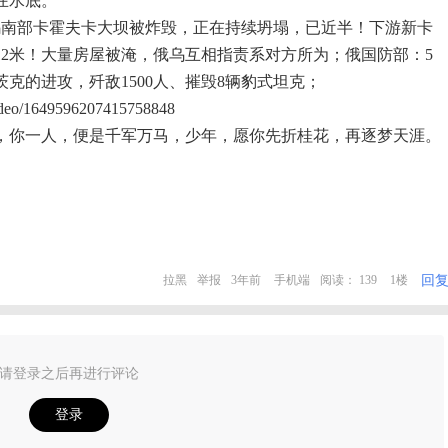
在水底。
，乌南部卡霍夫卡大坝被炸毁，正在持续坍塌，已近半！下游新卡
12米！大量房屋被淹，俄乌互相指责系对方所为；俄国防部：5
克的进攻，歼敌1500人、摧毁8辆豹式坦克；
video/1649596207415758848
，你一人，便是千军万马，少年，愿你先折桂花，再逐梦天涯。
回
拉黑
举报
3年前
手机端
阅读： 139
1楼
请登录之后再进行评论
登录