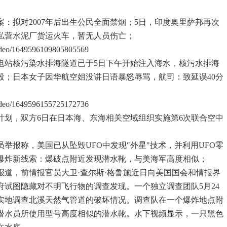
案：拟对2007年后出生公民全面禁烟；5日，印度奥里萨邦再次
私营水泥厂货运火车，暂无人员伤亡；
video/1649596109805805569
核电站核污染水排海隧道已于5日下午开始注入海水，核污水排海
段；日本女子因华航空姐没讲日语暴怒辱骂，航司：致延误40分
video/1649596155725172736
作计划，双方6日在日本海、东海相关空域组织实施第6次联合空中
员举报称，美国已从坠毁UFO中发现"外星"技术，并利用UFO零
爆炸新线索：爆破点附近发现潜水靴，与美海军高度相似；
报道，前情报官员大卫·查尔斯·格鲁施近日向美国国会和情报界
府试图隐藏对不明飞行物的调查发现。一个独立调查团队5月24
实地调查北溪天然气管道的破坏情况。调查队在一个爆炸地点附
潜水员所使用型号高度相似的潜水靴。水下视频显示，一只黑色