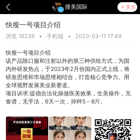
搜美国际
关注
快瘦一号项目介绍
浏览 16239
•
手机端
•
2023-03-11 17:49
快瘦一号项目介绍
该产品除口服和注射以外的第三种供给方式，为国
内外研发热点，于2023年2月份国内正式上线，将
研发思维和市场思维相结合，打造核心竞争力。用
全球视野发展美业新赛道。
项目诉求:提倡合法化操做医美效果，生美操作，无
食谱，无手法，6天一次，掉秤5－8斤。
爆汗熊
芯诗妍
TONGYANMEI