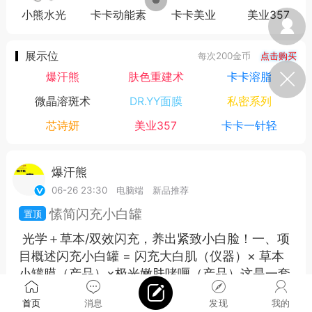
小熊水光
卡卡动能素
卡卡美业
美业357
展示位
每次200金币
点击购买
爆汗熊
肤色重建术
卡卡溶脂
微晶溶斑术
DR.YY面膜
私密系列
芯诗妍
美业357
卡卡一针轻
爆汗熊
Lv.3
06-26 23:30
电脑端
新品推荐
愫简闪充小白罐
光学＋草本/双效闪充，养出紧致小白脸！一、项
目概述闪充小白罐 = 闪充大白肌（仪器）× 草本
小罐膜（产品）×极光嫩肤啫喱（产品）这是一套
“先光疗修护...
首页
消息
发现
我的