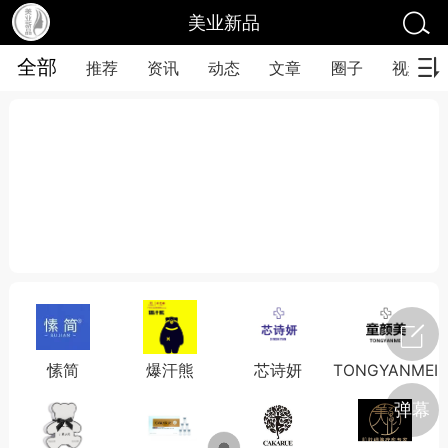
美业新品
全部
推荐
资讯
动态
文章
圈子
视频
愫简
爆汗熊
芯诗妍
TONGYANMEI
弹幕