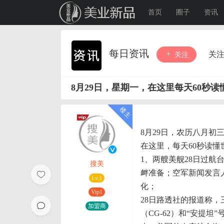
首页
圈子
资讯
每日资讯
关
关注
8月29日，星期一，在这里每天60秒读
8月29日，农历八月初
在这里，每天60秒读懂
1、两艘美舰28日过
搜美
衅准备；空军新闻发言人
Lv.1
化；
Vip1
28日路透社的报道称，
加盟商
（CG-62）和“安提坦