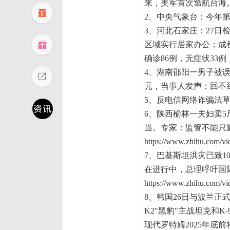
来，美军首次窜航台海
2、中央气象台：今年第
3、河北石家庄：27日
区域实行居家办公；成都
确诊86例，无症状33例
4、湖南邵阳一男子被误
元，当事人发声：回不
5、反电信网络诈骗法
6、陕西榆林一夫妇卖5
当。专家：监管不能只
https://www.zhihu.com/
7、巴基斯坦洪灾已致10
在进行中，总理呼吁国
https://www.zhihu.com/
8、韩国26日与波兰正
K2"黑豹"主战坦克和K
现代罗特姆2025年底前将