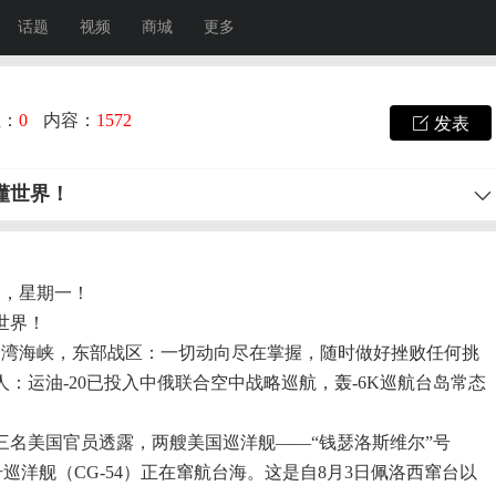
话题
视频
商城
更多
注：
0
内容：
1572
发表
懂世界！
三，星期一！
世界！
航台湾海峡，东部战区：一切动向尽在掌握，随时做好挫败任何挑
：运油-20已投入中俄联合空中战略巡航，轰-6K巡航台岛常态
三名美国官员透露，两艘美国巡洋舰——“钱瑟洛斯维尔”号
”号巡洋舰（CG-54）正在窜航台海。这是自8月3日佩洛西窜台以