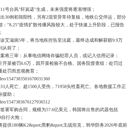
。
11号台风"轩岚诺"生成，未来强度将逐渐增强；
检出30例初筛阳性，另有2混管异常待复核，地铁公交停运，部分
："8.25"疫情扩散传播风险较大，处于快速上升阶段，已报告
；
诊艾滋病5年，将当地疾控告至法庭，最终达成和解获赔9.9万
到从前了；
草案将三审：从事电信网络诈骗犯罪人员，或记入信用记录；
斤芹菜被罚6.6万，因芹菜检验不合格。国务院督查组：处罚过
重处罚而忽视教育；
video/1547383501670031360
33人死亡、超1500人受伤，71958头牲畜死亡。各地救援工作正
际援助；
video/1547383676127936512
式签署军购合同，规模为57.6亿美元，韩国将出售的武器包括
-9自行火炮；
提供180辆K2&quot;黑豹&quot;主战坦克，韩华防务2026年底前