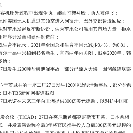
炮。
在客机爬升过程中出现争执，继而打架斗殴，两人被停飞；
坦允许美国无人机通过其领空进入阿富汗。巴外交部暂没回应；
部拟对苹果发起反垄断诉讼，认为苹果公司滥用其市场力量，扼杀
用程序开发商和硬件制造商；
生育率纪录，2021年全国总和生育率同比减少3.4%，为0.81，
尔一高中只招到45名新生，宣布两年内关闭，截至2020年，韩
多所；
27日发生1200吨盐酸泄漏事故，部分已流入大海，因储藏罐底部
位于茨城县的一座工厂27日发生1200吨盐酸泄漏事故，部分盐酸
：日本TBS新闻网报道截图
27日承诺在未来三年向非洲提供300亿美元援助，以对抗中国和
发会议（TICAD）27日在突尼斯首都突尼斯市开幕。日本首相
式，并发表演说称今后3年将官民携手投入总额300亿美元规模的