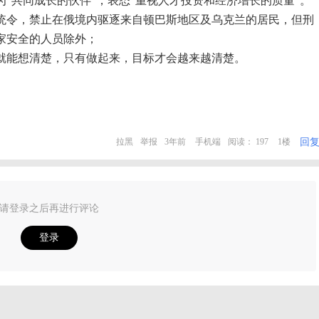
“共同成长的伙伴”，表态“重视人才投资和经济增长的质量”。
总统令，禁止在俄境内驱逐来自顿巴斯地区及乌克兰的居民，但刑
家安全的人员除外；
就能想清楚，只有做起来，目标才会越来越清楚。
回
拉黑
举报
3年前
手机端
阅读： 197
1楼
请登录之后再进行评论
登录