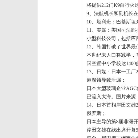
将提供212门K9自行火
9、法航机长和副机长
10、塔利班：巴基斯
11、美媒：美国司法
小型科技公司，包括应
12、韩国打破了世界最低
本世纪末人口将减半，首
国空置中小学校达1400
13、日媒：日本一工厂
遭腐蚀导致泄漏；
日本大型玻璃企业AGC
已流入大海。图片来源
14、日本首相岸田文雄
俄罗斯；
日本主导的第8届非洲开
岸田文雄在线出席开幕