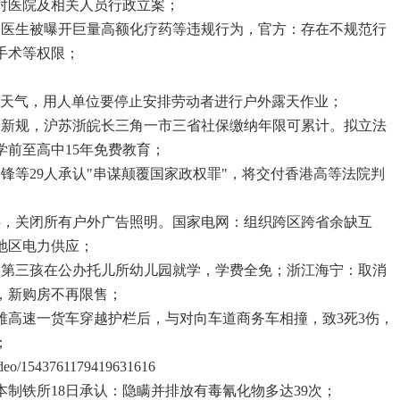
对医院及相关人员行政立案；
一医生被曝开巨量高额化疗药等违规行为，官方：存在不规范行
手术等权限；
高温天气，用人单位要停止安排劳动者进行户外露天作业；
户新规，沪苏浙皖长三角一市三省社保缴纳年限可累计。拟立法
学前至高中15年免费教育；
锋等29人承认"串谋颠覆国家政权罪"，将交付香港高等法院判
供，关闭所有户外广告照明。国家电网：组织跨区跨省余缺互
地区电力供应；
：第三孩在公办托儿所幼儿园就学，学费全免；浙江海宁：取消
，新购房不再限售；
成雅高速一货车穿越护栏后，与对向车道商务车相撞，致3死3伤，
；
video/1543761179419631616
本制铁所18日承认：隐瞒并排放有毒氰化物多达39次；