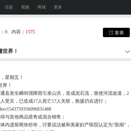
话题
视频
商城
更多
注：
0
内容：
1575
发表
懂世界！
二，星期五！
世界！
宁大通县发生瞬间强降雨引发山洪，造成泥石流，致使河流改道，2
245人受灾，已造成17人死亡17人失联，救援仍在进行；
video/1543759356096831488
不得与其他商品搭售或混合销售；
后体内遗留两块纱布，讨要说法被和美家妇产医院认定为"医闹"，