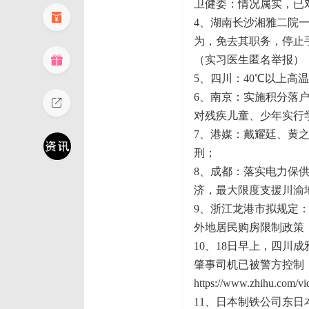
卫健委：情况属实，已
4、湖南长沙湘雅二院
为，免去其职务，停止
（实习医生匿名举报）
5、四川：40℃以上
6、南京：实施积分落
对残疾儿童、少年实行
7、港媒：戴耀廷、黄之
刑；
8、成都：落实电力保
济，最大限度支援川渝
9、浙江龙港市拟规定
外地居民购房限制政策
10、18日早上，四川
肇事司机已被警方控制
https://www.zhihu.com/
11、日本制铁公司东日