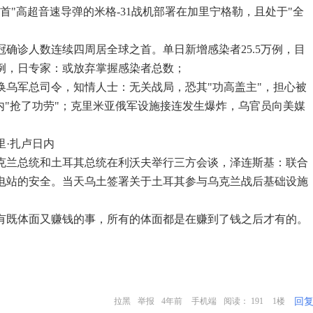
匕首"高超音速导弹的米格-31战机部署在加里宁格勒，且处于"全
冠确诊人数连续四周居全球之首。单日新增感染者25.5万例，目
914例，日专家：或放弃掌握感染者总数；
换乌军总司令，知情人士：无关战局，恐其"功高盖主"，担心被
内"抢了功劳"；克里米亚俄军设施接连发生爆炸，乌官员向美媒
里·扎卢日内
乌克兰总统和土耳其总统在利沃夫举行三方会谈，泽连斯基：联合
电站的安全。当天乌土签署关于土耳其参与乌克兰战后基础设施
有既体面又赚钱的事，所有的体面都是在赚到了钱之后才有的。
回
拉黑
举报
4年前
手机端
阅读： 191
1楼