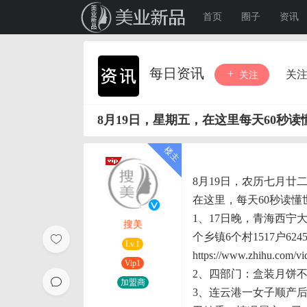
首页
圈子
资讯
每日资讯
关
关注
8月19日，星期五，在这里每天60秒读
8月19日，农历七月廿
在这里，每天60秒读懂
1、17日晚，青海西
搜美
个乡镇6个村1517户6
Lv.1
https://www.zhihu.com/
Vip1
2、四部门：盒装月饼
加盟商
3、连云港一女子顺产