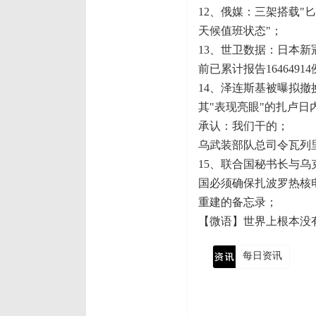
12、俄媒：三架搭载"
天候值班状态"；
13、世卫数据：日本新
前已累计报告16464
14、泽连斯基被曝拟撤
其"表现亮眼"的扎卢日
承认：我们干的；
乌武装部队总司令瓦列
15、联合国秘书长与
国必须确保扎波罗热核
重建的备忘录；
【微语】世界上根本没
每日资讯