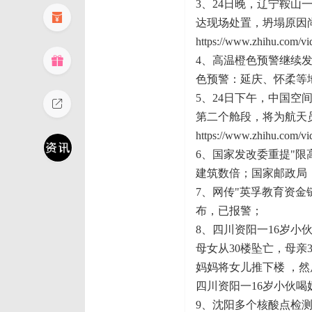
3、24日晚，辽宁鞍
达现场处置，坍塌原因
https://www.zhihu.com/
4、高温橙色预警继续
色预警：延庆、怀柔等
5、24日下午，中国
第二个舱段，将为航天
https://www.zhihu.com/
6、国家发改委重提"限
建筑数倍；国家邮政局
7、网传"英孚教育资
布，已报警；
8、四川资阳一16岁
母女从30楼坠亡，母亲
妈妈将女儿推下楼 ，
四川资阳一16岁小伙喝
9、沈阳多个核酸点检