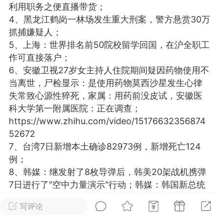
利用职务之便直播带货；
光
卡卡动能素
卡卡美业
美业357
4、黑龙江鹤岗一林场发生重大刑案，警方悬赏30万
抓捕嫌疑人；
每次200金币
点击购买
5、上海：世界排名前50院校留学回国，在沪全职工
汗熊
肤色重建术
卡卡溶脂
作可直接落户；
6、安徽卫视27岁女主持人住院期间疑因药物使用不
溶斑术
DR.YY面膜
私密系列
当离世，尸检显示：是使用药物莫西沙星发生心律
诗妍
美业357
卡卡一针轻
失常致心源性猝死，家属：用药前没皮试，安徽医
科大学第一附属医院：正在调查；
https://www.zhihu.com/video/15176632356874
爆汗熊
Lv.3
52672
-26 23:30
电脑端
新品推荐
7、台湾7日新增本土确诊82973例，新增死亡124
愫简闪充小白罐
例；
草本/双效闪充，养出紧致小白脸！一、项
8、韩媒：继发射了8枚导弹后，韩美20架战机携弹
闪充小白罐 = 闪充大白肌（仪器）× 草本
7日进行了"空中力量演示"行动；韩媒：韩国新总统
（产品）×极光嫩肤啫喱（产品）这是一套
府或改名为"国民之家"；
护...
写评论
韩国联合参谋本部发布照片，韩美战斗机7日展开行