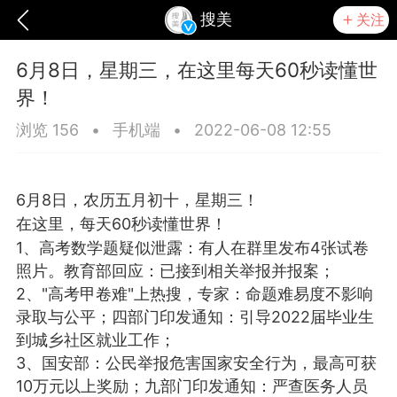
搜美
关注
6月8日，星期三，在这里每天60秒读懂世
界！
浏览 156
•
手机端
•
2022-06-08 12:55
6月8日，农历五月初十，星期三！
在这里，每天60秒读懂世界！
1、高考数学题疑似泄露：有人在群里发布4张试卷
照片。教育部回应：已接到相关举报并报案；
2、"高考甲卷难"上热搜，专家：命题难易度不影响
录取与公平；四部门印发通知：引导2022届毕业生
爆汗熊
芯诗妍
TONGYANMEI
到城乡社区就业工作；
3、国安部：公民举报危害国家安全行为，最高可获
10万元以上奖励；九部门印发通知：严查医务人员