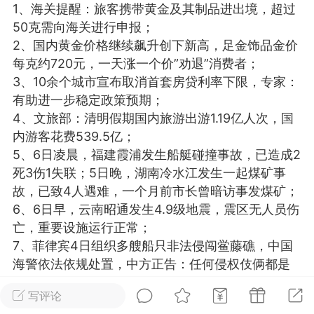
1、海关提醒：旅客携带黄金及其制品进出境，超过
光
卡卡动能素
卡卡美业
美业357
50克需向海关进行申报；
2、国内黄金价格继续飙升创下新高，足金饰品金价
每次200金币
点击购买
每克约720元，一天涨一个价”劝退”消费者；
汗熊
肤色重建术
卡卡溶脂
3、10余个城市宣布取消首套房贷利率下限，专家：
有助进一步稳定政策预期；
溶斑术
DR.YY面膜
私密系列
4、文旅部：清明假期国内旅游出游1.19亿人次，国
诗妍
美业357
卡卡一针轻
内游客花费539.5亿；
5、6日凌晨，福建霞浦发生船艇碰撞事故，已造成2
死3伤1失联；5日晚，湖南冷水江发生一起煤矿事
爆汗熊
Lv.3
故，已致4人遇难，一个月前市长曾暗访事发煤矿；
-26 23:30
电脑端
新品推荐
6、6日早，云南昭通发生4.9级地震，震区无人员伤
愫简闪充小白罐
亡，重要设施运行正常；
草本/双效闪充，养出紧致小白脸！一、项
7、菲律宾4日组织多艘船只非法侵闯鲎藤礁，中国
闪充小白罐 = 闪充大白肌（仪器）× 草本
海警依法依规处置，中方正告：任何侵权伎俩都是
（产品）×极光嫩肤啫喱（产品）这是一套
徒劳；
护...
写评论
8、波音客机再出问题，因发动机起火致航班取消，