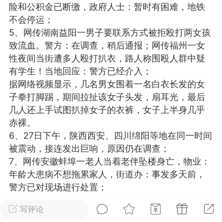
险和公积金已断缴，政府人士：暂时有困难，地铁
光
卡卡动能素
卡卡美业
美业357
不会停运；
5、网传湖南益阳一男子要联系方式被拒殴打两女孩
每次200金币
点击购买
致流血。警方：在调查，稍后通报；网传福州一女
汗熊
肤色重建术
卡卡溶脂
性夜间当街遭多人殴打扒衣，路人称围殴人群中疑
有学生！当地回应：警方已经介入；
溶斑术
DR.YY面膜
私密系列
据网络视频显示，几名男女围着一名白衣长发的女
诗妍
美业357
卡卡一针轻
子拳打脚踢，期间拉扯该女子头发，扇耳光，最后
几人还上手试图扒掉女子的衣裤，女子上半身几乎
赤裸。
爆汗熊
Lv.3
6、27日下午，陕西西安、四川绵阳等地在同一时间
-26 23:30
电脑端
新品推荐
被震动，接连发出巨响，原因仍在调查；
愫简闪充小白罐
7、网传安徽蚌埠一老人当着老伴坠楼身亡，物业：
草本/双效闪充，养出紧致小白脸！一、项
年龄大患病不想拖累家人，街道办：事发多天前，
闪充小白罐 = 闪充大白肌（仪器）× 草本
警方已对现场进行处置；
（产品）×极光嫩肤啫喱（产品）这是一套
8、高盛：香港或将下调股市印花税10个基点，将使
护...
写评论
现货市场交易量增加约10%至12%；