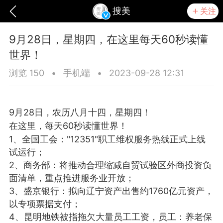
搜美
关注
9月28日，星期四，在这里每天60秒读懂
世界！
浏览 150
•
手机端
•
2023-09-28 12:31
9月28日，农历八月十四，星期四！
在这里，每天60秒读懂世界！
1、全国工会："12351"职工维权服务热线正式上线
试运行；
2、商务部：将推动合理缩减自贸试验区外商投资负
面清单，重点推进服务业开放；
爆汗熊
芯诗妍
TONGYANMEI
3、盛京银行：拟向辽宁资产出售约1760亿元资产，
以专项票据支付；
4、昆明地铁被指拖欠大量员工工资，员工：养老保