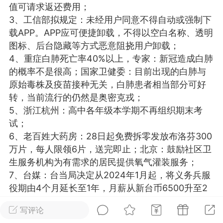
值可请求返还费用；
光
卡卡动能素
卡卡美业
美业357
3、工信部拟规定：未经用户同意不得自动或强制下
载APP。APP应可便捷卸载，不得以空白名称、透明
每次200金币
点击购买
图标、后台隐藏等方式恶意阻挠用户卸载；
汗熊
肤色重建术
卡卡溶脂
4、重症白肺死亡率40%以上，专家：新冠造成白肺
的概率不是很高；国家卫健委：目前出现的白肺与
溶斑术
DR.YY面膜
私密系列
原始毒株及疫苗接种无关，白肺患者相当部分可好
诗妍
美业357
卡卡一针轻
转，当前流行的仍然是奥密克戎；
5、浙江杭州：高中各年级本学期不再组织期末考
试；
爆汗熊
Lv.3
6、老百姓大药房：28日起免费拆零发放布洛芬300
-26 23:30
电脑端
新品推荐
万片，每人限领6片，送完即止；北京：鼓励社区卫
愫简闪充小白罐
生服务机构为有需求的居民提供氧气灌装服务；
草本/双效闪充，养出紧致小白脸！一、项
7、台媒：台当局决定从2024年1月起，将义务兵服
闪充小白罐 = 闪充大白肌（仪器）× 草本
役期由4个月延长至1年，月薪从新台币6500升至2
（产品）×极光嫩肤啫喱（产品）这是一套
万；
护...
写评论
蔡英文在记者会宣布延长义务役，视频截图